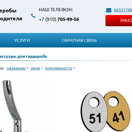
НАШ ТЕЛЕФОН:
6655178
деробы
водителя
+7 (910)
705-99-56
ЗАКА
УСЛУГИ
ОБРАТНАЯ СВЯЗЬ
ессуары для гардероба
по:
названию
цене
популярности